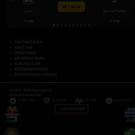
Previous
Ne
 NOW
BET N
Sparta Praha
SK Sturm Graz
-1
0.96
-0.5
0.95
TENTANG KAMI
BANTUAN
PERATURAN
INFORMASI BANK
HUBUNGI KAMI
KEBIJAKAN PRIVASI
PERSETUJUAN COOKIES
© 2015 - 2026 Copyright LA.
All Rights Reserved.
LAPOR PUSAT