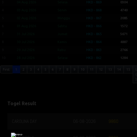
3
04 Aug 2026
Selasa
HKD - 869
0304
4
03 Aug 2026
Senin
HKD - 868
4740
5
02 Aug 2026
Minggu
HKD - 867
2085
6
01 Aug 2026
Sabtu
HKD - 866
1572
7
31 Jul 2026
Jumat
HKD - 865
5671
8
30 Jul 2026
Kamis
HKD - 864
4887
9
29 Jul 2026
Rabu
HKD - 863
2766
10
28 Jul 2026
Selasa
HKD - 862
1284
First
1
2
3
4
5
6
7
8
9
10
11
12
13
14
15
(
)
Togel Result
CAROLINA DAY
06-08-2026
9860