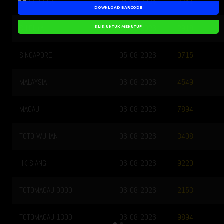
JEJU POOLS
06-08-2026
3361
DOWNLOAD BARCODE
SHIBUYA
06-08-2026
2918
KLIK UNTUK MENUTUP
SINGAPORE
05-08-2026
0715
MALAYSIA
06-08-2026
4549
MACAU
06-08-2026
7894
TOTO WUHAN
06-08-2026
3408
HK SIANG
06-08-2026
9220
TOTOMACAU 0000
06-08-2026
2153
TOTOMACAU 1300
06-08-2026
9894