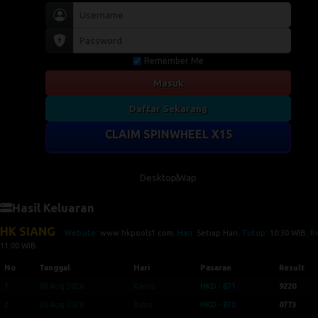
Remember Me
Masuk
Daftar Sekarang
CLAIM SPINWHEEL X15
Desktop
Wap
Hasil Keluaran
HK SIANG
Website:
www.hkpools1.com
, Hari:
Setiap Hari
, Tutup:
10:30 WIB
, R
11:00 WIB
No
Tanggal
Hari
Pasaran
Result
1
06 Aug 2026
Kamis
HKD - 871
9220
2
05 Aug 2026
Rabu
HKD - 870
0773