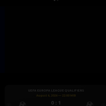
 EUROPA LEAGUE QUALIFIERS
UEFA E
August 6, 2026 — 22:00 WIB
Au
0 : 1