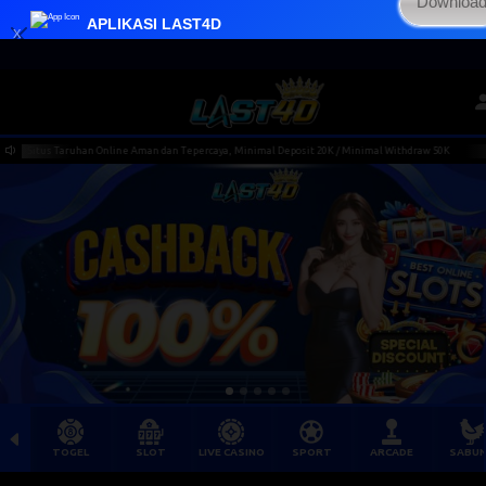
Downloa
APLIKASI LAST4D
x
Kini telah tersedia Aplikasi Android
D Situs Taruhan Online Aman dan Tepercaya, Minimal Deposit 20K / Minimal Withdraw 50K
TOGEL
SLOT
LIVE CASINO
SPORT
ARCADE
SABU