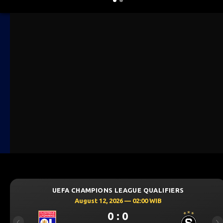
HAMPIONS LEAGUE QUALIFIERS
UEFA CH
August 12, 2026 — 02:00 WIB
Aug
0 : 0