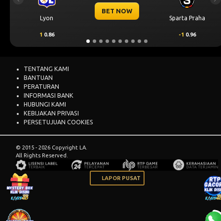
Previous
Ne
BET NOW
Sparta Praha
SK Sturm Graz
-1
0.96
-0.5
0.95
TENTANG KAMI
BANTUAN
PERATURAN
INFORMASI BANK
HUBUNGI KAMI
KEBIJAKAN PRIVASI
PERSETUJUAN COOKIES
© 2015 - 2026 Copyright LA.
All Rights Reserved.
LAPOR PUSAT