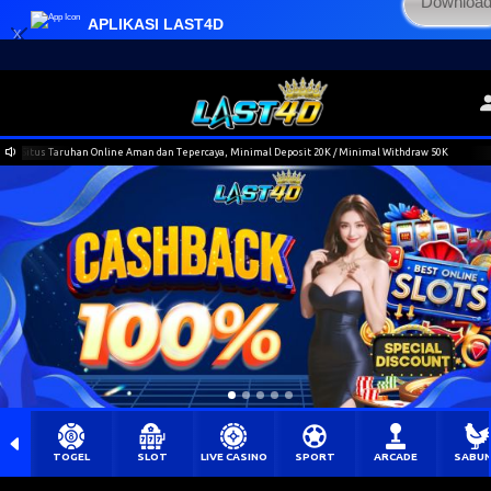
Downloa
APLIKASI LAST4D
x
Kini telah tersedia Aplikasi Android
 Situs Taruhan Online Aman dan Tepercaya, Minimal Deposit 20K / Minimal Withdraw 50K
TOGEL
SLOT
LIVE CASINO
SPORT
ARCADE
SABU