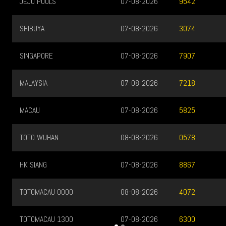
JEJU POOLS
07-08-2026
9542
SHIBUYA
07-08-2026
3074
SINGAPORE
07-08-2026
7907
MALAYSIA
07-08-2026
7218
MACAU
07-08-2026
5825
TOTO WUHAN
08-08-2026
0578
HK SIANG
07-08-2026
8867
TOTOMACAU 0000
08-08-2026
4072
TOTOMACAU 1300
07-08-2026
6300