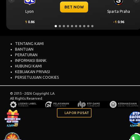
Previous
Ne
BET NOW
Sparta Praha
SK Sturm Graz
-1
0.96
-0.5
0.95
TENTANG KAMI
BANTUAN
PERATURAN
INFORMASI BANK
HUBUNGI KAMI
KEBIJAKAN PRIVASI
PERSETUJUAN COOKIES
© 2015 - 2026 Copyright LA.
All Rights Reserved.
LAPOR PUSAT