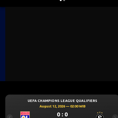
HAMPIONS LEAGUE QUALIFIERS
UEFA CH
August 12, 2026 — 02:00 WIB
Aug
0 : 0